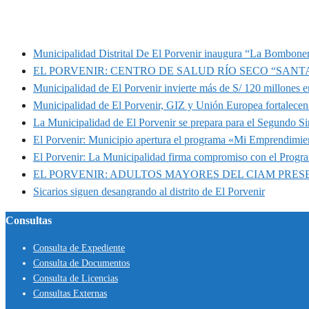
MUNIPORVENIR INFORMA
Municipalidad Distrital De El Porvenir inaugura “La Bomboner
EL PORVENIR: CENTRO DE SALUD RÍO SECO “SANT
Municipalidad de El Porvenir invierte más de S/ 120 millones en
Municipalidad de El Porvenir, GIZ y Unión Europea fortalecen 
La Municipalidad de El Porvenir se prepara para el Segundo S
El Porvenir: Municipio apertura el programa «Mi Emprendimie
El Porvenir: La Municipalidad firma compromiso con el Progr
EL PORVENIR: ADULTOS MAYORES DEL CIAM PRE
Sicarios siguen desangrando al distrito de El Porvenir
Consultas
Consulta de Expediente
Consulta de Documentos
Consulta de Licencias
Consultas Externas