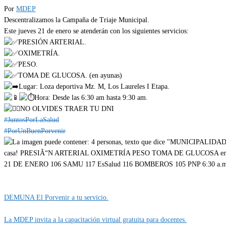
Por
MDEP
Descentralizamos la Campaña de Triaje Municipal.
Este jueves 21 de enero se atenderán con los siguientes servicios:
PRESIÓN ARTERIAL.
OXIMETRÍA.
PESO.
TOMA DE GLUCOSA. (en ayunas)
Lugar: Loza deportiva Mz. M, Los Laureles I Etapa.
Hora: Desde las 6:30 am hasta 9:30 am.
NO OLVIDES TRAER TU DNI
#JuntosPorLaSalud
#PorUnBuenPorvenir
Categoría
EVENTOS
DEMUNA El Porvenir a tu servicio.
La MDEP invita a la capacitación virtual gratuita para docentes.