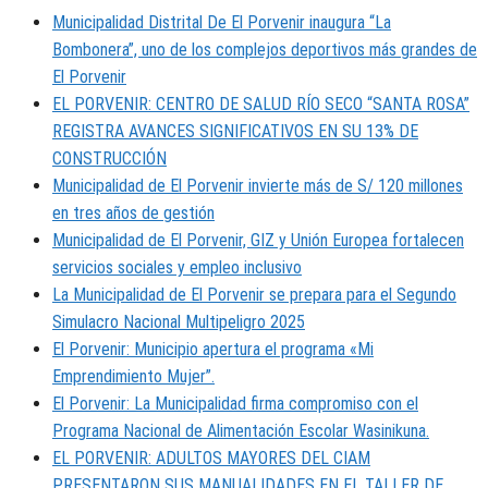
Municipalidad Distrital De El Porvenir inaugura “La
Bombonera”, uno de los complejos deportivos más grandes de
El Porvenir
EL PORVENIR: CENTRO DE SALUD RÍO SECO “SANTA ROSA”
REGISTRA AVANCES SIGNIFICATIVOS EN SU 13% DE
CONSTRUCCIÓN
Municipalidad de El Porvenir invierte más de S/ 120 millones
en tres años de gestión
Municipalidad de El Porvenir, GIZ y Unión Europea fortalecen
servicios sociales y empleo inclusivo
La Municipalidad de El Porvenir se prepara para el Segundo
Simulacro Nacional Multipeligro 2025
El Porvenir: Municipio apertura el programa «Mi
Emprendimiento Mujer”.
El Porvenir: La Municipalidad firma compromiso con el
Programa Nacional de Alimentación Escolar Wasinikuna.
EL PORVENIR: ADULTOS MAYORES DEL CIAM
PRESENTARON SUS MANUALIDADES EN EL TALLER DE