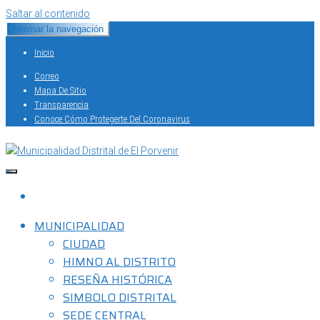
Saltar al contenido
Alternar la navegación
Inicio
Correo
Mapa De Sitio
Transparencia
Conoce Cómo Protegerte Del Coronavirus
Capital del Calzado Peruano
Municipalidad Distrital de El Porvenir
MUNICIPALIDAD
CIUDAD
HIMNO AL DISTRITO
RESEÑA HISTÓRICA
SIMBOLO DISTRITAL
SEDE CENTRAL