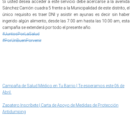
Si usted desea acceder a este servicio debe acercarse a la avenida
Sánchez Carrión cuadra 5 frente a la Municipalidad de este distrito, el
único requisito es traer DNI y asistir en ayunas es decir sin haber
ingerido algún alimento, desde las 7.00 am hasta las 10.00 am, esta
campaña se extenderá por todo el presente año.
#JuntosPorLaSalud
#PorUnBuenPorvenir
Categoría
IMPORTANTE
Campaña de Salud Médico en Tu Barrio | Te esperamos este 06 de
Abril.
Zapatero Inscríbete | Carta de Apoyo de Medidas de Protección
Antidumping
MUNIPORVENIR INFORMA