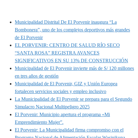
MUNIPORVENIR INFORMA
Municipalidad Distrital De El Porvenir inaugura “La
Bombonera”, uno de los complejos deportivos más grandes
de El Porvenir
EL PORVENIR: CENTRO DE SALUD RÍO SECO
“SANTA ROSA” REGISTRA AVANCES
SIGNIFICATIVOS EN SU 13% DE CONSTRUCCIÓN
Municipalidad de El Porvenir invierte más de S/ 120 millones
en tres años de gestión
Municipalidad de El Porvenir, GIZ y Unión Europea
fortalecen servicios sociales y empleo inclusivo
La Municipalidad de El Porvenir se prepara para el Segundo
Simulacro Nacional Multipeligro 2025
El Porvenir: Municipio apertura el programa «Mi
Emprendimiento Mujer”.
El Porvenir: La Municipalidad firma compromiso con el
Programa Nacional de Alimentación Escolar Wasinikuna.