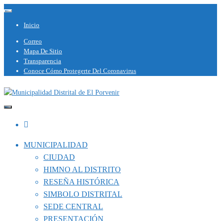
Alternar la navegación
Inicio
Correo
Mapa De Sitio
Transparencia
Conoce Cómo Protegerte Del Coronavirus
Capital del Calzado Peruano
Municipalidad Distrital de El Porvenir
MUNICIPALIDAD
CIUDAD
HIMNO AL DISTRITO
RESEÑA HISTÓRICA
SIMBOLO DISTRITAL
SEDE CENTRAL
PRESENTACIÓN