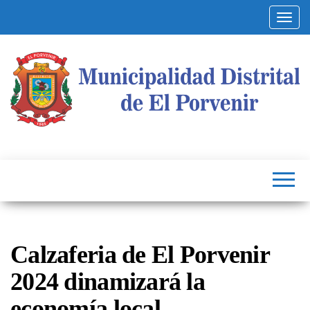
Altern
Municipalidad
Capital
del
Distrital de El
Calzado
Peruano
Porvenir
Calzaferia de El Porvenir
2024 dinamizará la
economía local