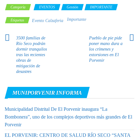
Categoría
EVENTOS
Gestión
IMPORTANTE
Importante
Etiquetas
Evento Calzaferia
3500 familias de
Pueblo de pie pide
Río Seco podrán
poner mano dura a
dormir tranquilos
los crímenes y
tras las recientes
extorsiones en El
obras de
Porvenir
mitigación de
desastres
MUNIPORVENIR INFORMA
Municipalidad Distrital De El Porvenir inaugura “La
Bombonera”, uno de los complejos deportivos más grandes de El
Porvenir
EL PORVENIR: CENTRO DE SALUD RÍO SECO “SANTA