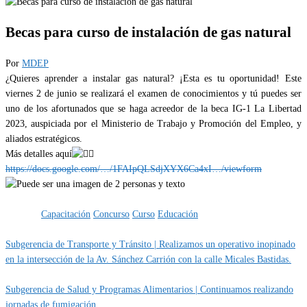
Becas para curso de instalación de gas natural
Por
MDEP
¿Quieres aprender a instalar gas natural? ¡Esta es tu oportunidad! Este
viernes 2 de junio se realizará el examen de conocimientos y tú puedes ser
uno de los afortunados que se haga acreedor de la beca IG-1 La Libertad
2023, auspiciada por el Ministerio de Trabajo y Promoción del Empleo, y
aliados estratégicos.
Más detalles aquí
https://docs.google.com/…/1FAIpQLSdjXYX6Ca4xI…/viewform
Categoría
EMPLEOS
Etiquetas
Capacitación
Concurso
Curso
Educación
Subgerencia de Transporte y Tránsito | Realizamos un operativo inopinado
en la intersección de la Av. Sánchez Carrión con la calle Micales Bastidas.
Subgerencia de Salud y Programas Alimentarios | Continuamos realizando
jornadas de fumigación.