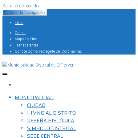
Saltar al contenido
Alternar la navegación
Inicio
Correo
Mapa De Sitio
Transparencia
Conoce Cómo Protegerte Del Coronavirus
Capital del Calzado Peruano
Municipalidad Distrital de El Porvenir
MUNICIPALIDAD
CIUDAD
HIMNO AL DISTRITO
RESEÑA HISTÓRICA
SIMBOLO DISTRITAL
SEDE CENTRAL