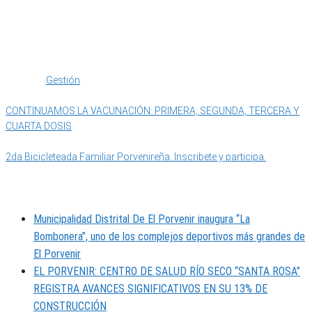
Categoría
IMPORTANTE
Etiquetas
Gestión
CONTINUAMOS LA VACUNACIÓN: PRIMERA, SEGUNDA, TERCERA Y
CUARTA DOSIS
2da Bicicleteada Familiar Porvenireña. Inscribete y participa.
MUNIPORVENIR INFORMA
Municipalidad Distrital De El Porvenir inaugura “La
Bombonera”, uno de los complejos deportivos más grandes de
El Porvenir
EL PORVENIR: CENTRO DE SALUD RÍO SECO “SANTA ROSA”
REGISTRA AVANCES SIGNIFICATIVOS EN SU 13% DE
CONSTRUCCIÓN