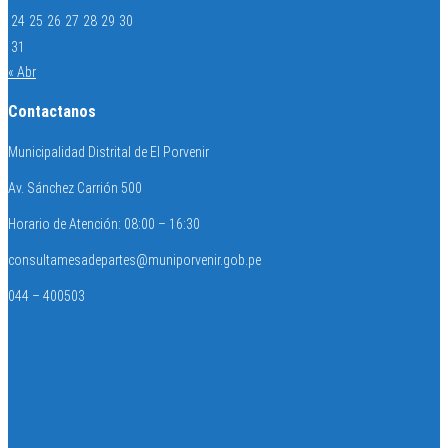
24
25
26
27
28
29
30
31
« Abr
Contactanos
Municipalidad Distrital de El Porvenir
Av. Sánchez Carrión 500
Horario de Atención: 08:00 – 16:30
consultamesadepartes@muniporvenir.gob.pe
044 – 400503