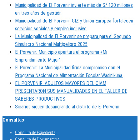
Municipalidad de El Porvenir invierte más de S/ 120 millones
en tres años de gestión
Municipalidad de El Porvenir, GIZ y Unión Europea fortalecen
servicios sociales y empleo inclusivo
La Municipalidad de El Porvenir se prepara para el Segundo
Simulacro Nacional Multipeligro 2025
El Porvenir: Municipio apertura el programa «Mi
Emprendimiento Mujer”.
El Porvenir: La Municipalidad firma compromiso con el
Programa Nacional de Alimentación Escolar Wasinikuna.
EL PORVENIR: ADULTOS MAYORES DEL CIAM
PRESENTARON SUS MANUALIDADES EN EL TALLER DE
SABERES PRODUCTIVOS
Sicarios siguen desangrando al distrito de El Porvenir
Consultas
Consulta de Expediente
Consulta de Documentos