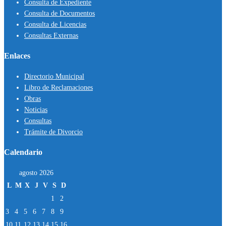
Consulta de Expediente
Consulta de Documentos
Consulta de Licencias
Consultas Externas
Enlaces
Directorio Municipal
Libro de Reclamaciones
Obras
Noticias
Consultas
Trámite de Divorcio
Calendario
agosto 2026
L
M
X
J
V
S
D
1
2
3
4
5
6
7
8
9
10
11
12
13
14
15
16