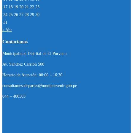
17
18
19
20
21
22
23
24
25
26
27
28
29
30
31
« Abr
Contactanos
Municipalidad Distrital de El Porvenir
Av. Sánchez Carrión 500
Horario de Atención: 08:00 – 16:30
consultamesadepartes@muniporvenir.gob.pe
044 – 400503