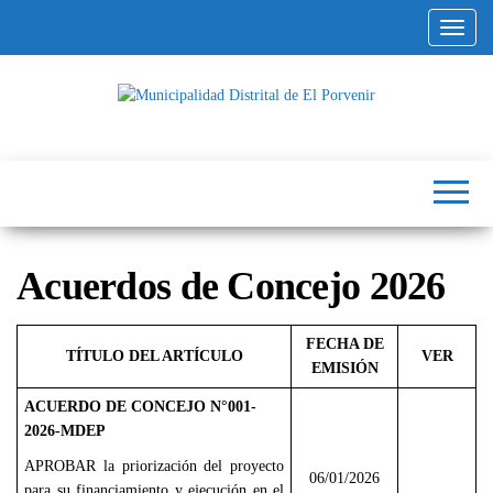
Altern
Municipalidad
Capital
del
Distrital de El
Calzado
Peruano
Porvenir
Acuerdos de Concejo 2026
FECHA DE
TÍTULO DEL ARTÍCULO
VER
EMISIÓN
ACUERDO DE CONCEJO N°001-
2026-MDEP
APROBAR la priorización del proyecto
06/01/2026
para su financiamiento y ejecución en el