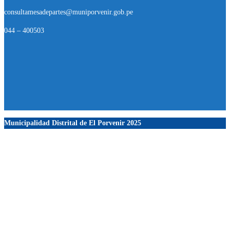
consultamesadepartes@muniporvenir.gob.pe
044 – 400503
Municipalidad Distrital de El Porvenir
2025