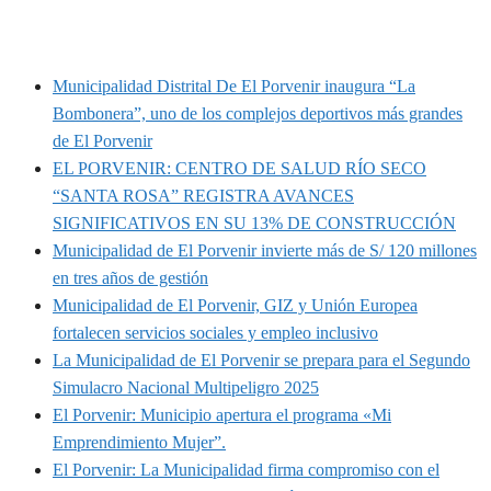
MUNIPORVENIR INFORMA
Municipalidad Distrital De El Porvenir inaugura “La
Bombonera”, uno de los complejos deportivos más grandes
de El Porvenir
EL PORVENIR: CENTRO DE SALUD RÍO SECO
“SANTA ROSA” REGISTRA AVANCES
SIGNIFICATIVOS EN SU 13% DE CONSTRUCCIÓN
Municipalidad de El Porvenir invierte más de S/ 120 millones
en tres años de gestión
Municipalidad de El Porvenir, GIZ y Unión Europea
fortalecen servicios sociales y empleo inclusivo
La Municipalidad de El Porvenir se prepara para el Segundo
Simulacro Nacional Multipeligro 2025
El Porvenir: Municipio apertura el programa «Mi
Emprendimiento Mujer”.
El Porvenir: La Municipalidad firma compromiso con el