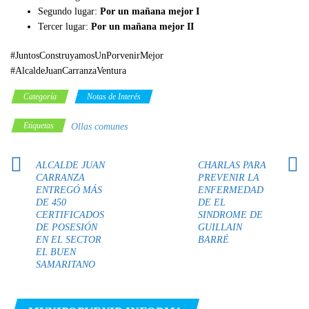
Segundo lugar:
Por un mañana mejor I
Tercer lugar:
Por un mañana mejor II
#JuntosConstruyamosUnPorvenirMejor
#AlcaldeJuanCarranzaVentura
Categoría
Notas de Interés
Etiquetas
Ollas comunes
ALCALDE JUAN
CHARLAS PARA
CARRANZA
PREVENIR LA
ENTREGÓ MÁS
ENFERMEDAD
DE 450
DE EL
CERTIFICADOS
SINDROME DE
DE POSESIÓN
GUILLAIN
EN EL SECTOR
BARRÉ
EL BUEN
SAMARITANO