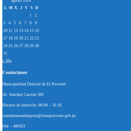
agosto 2026
L
M
X
J
V
S
D
1
2
3
4
5
6
7
8
9
10
11
12
13
14
15
16
17
18
19
20
21
22
23
24
25
26
27
28
29
30
31
« Abr
Contactanos
Municipalidad Distrital de El Porvenir
Av. Sánchez Carrión 500
Horario de Atención: 08:00 – 16:30
consultamesadepartes@muniporvenir.gob.pe
044 – 400503