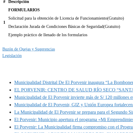
#
Descripción
FORMULARIOS
Solicitud para la obtención de Licencia de Funcionamiento(Gratuito)
1
Declaración Jurada de Condiciones Básicas de Seguridad(Gratuito)
Ejemplo práctico de llenado de los formularios
Categoría
Sin categoría
Buzón de Quejas y Sugerencias
Legislación
MUNIPORVENIR INFORMA
Municipalidad Distrital De El Porvenir inaugura “La Bomboner
EL PORVENIR: CENTRO DE SALUD RÍO SECO “SANT
Municipalidad de El Porvenir invierte más de S/ 120 millones en
Municipalidad de El Porvenir, GIZ y Unión Europea fortalecen 
La Municipalidad de El Porvenir se prepara para el Segundo S
El Porvenir: Municipio apertura el programa «Mi Emprendimie
El Porvenir: La Municipalidad firma compromiso con el Progr